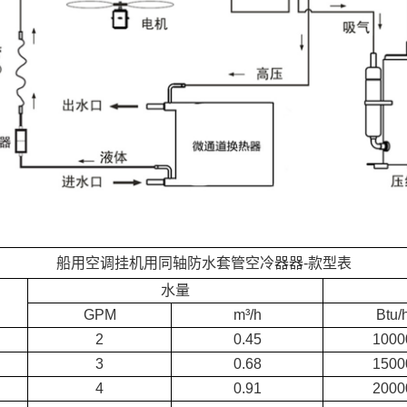
船用空调挂机用同轴防水套管空冷器器-款型表
水量
GPM
m³/h
Btu/
2
0.45
1000
3
0.68
1500
4
0.91
2000