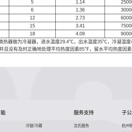
5
1.14
2500
6
1.36
3000
12
2.73
6000
15
3.41
7500
18
4.09
9000
换热器做为冷凝器，进水温度29.4℃，出水温度35℃，冷凝温度
并且没有及时正确地处理平均热度因素85℉，留水平均热度因素9
节能
服务支持
子公
冷链/冷藏
沈氏服务
杭州